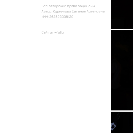
Все авторские права защищены.
Автор: Курникова Евгения Артемовна
ИНН: 263523096120
Сайт от
wfolio